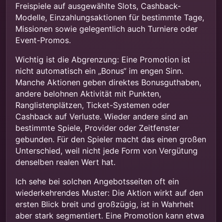
Freispiele auf ausgewählte Slots, Cashback-
Modelle, Einzahlungsaktionen für bestimmte Tage,
Missionen sowie gelegentlich auch Turniere oder
Event-Promos.
Wichtig ist die Abgrenzung: Eine Promotion ist
nicht automatisch ein „Bonus“ im engen Sinn.
Manche Aktionen geben direktes Bonusguthaben,
andere belohnen Aktivität mit Punkten,
Ranglistenplätzen, Ticket-Systemen oder
Cashback auf Verluste. Wieder andere sind an
bestimmte Spiele, Provider oder Zeitfenster
gebunden. Für den Spieler macht das einen großen
Unterschied, weil nicht jede Form von Vergütung
denselben realen Wert hat.
Ich sehe bei solchen Angebotsseiten oft ein
wiederkehrendes Muster: Die Aktion wirkt auf den
ersten Blick breit und großzügig, ist in Wahrheit
aber stark segmentiert. Eine Promotion kann etwa