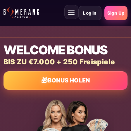
Log In
Sign Up
WELCOME BONUS
BIS ZU €7.000 + 250 Freispiele
🎁
BONUS HOLEN