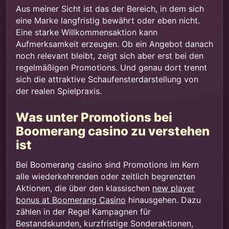
Aus meiner Sicht ist das der Bereich, in dem sich
eine Marke langfristig bewährt oder eben nicht.
Eine starke Willkommensaktion kann
Aufmerksamkeit erzeugen. Ob ein Angebot danach
noch relevant bleibt, zeigt sich aber erst bei den
regelmäßigen Promotions. Und genau dort trennt
sich die attraktive Schaufensterdarstellung von
der realen Spielpraxis.
Was unter Promotions bei
Boomerang casino zu verstehen
ist
Bei Boomerang casino sind Promotions im Kern
alle wiederkehrenden oder zeitlich begrenzten
Aktionen, die über den klassischen
new player
bonus at Boomerang Casino
hinausgehen. Dazu
zählen in der Regel Kampagnen für
Bestandskunden, kurzfristige Sonderaktionen,