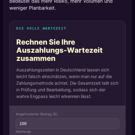
bedeutet das mehr Risiko, mehr Volumen und
weniger Planbarkeit.
DIE VOLLE WARTEZEIT
Rechnen Sie Ihre
Auszahlungs-Wartezeit
zusammen
Auszahlungszeiten in Deutschland lassen sich
leicht falsch einschätzen, wenn man nur auf die
Zahlungsmethode achtet. Die Gesamtzeit teilt sich
in Prüfung und Bearbeitung, sodass sich der
wahre Engpass leicht erkennen lässt.
Angeforderter Betrag (€)
Methode