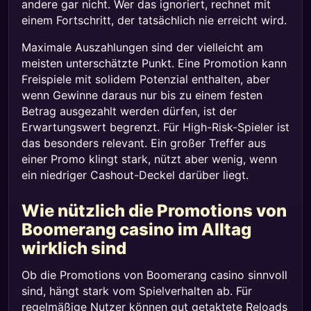
andere gar nicht. Wer das ignoriert, rechnet mit
einem Fortschritt, der tatsächlich nie erreicht wird.
Maximale Auszahlungen sind der vielleicht am
meisten unterschätzte Punkt. Eine Promotion kann
Freispiele mit solidem Potenzial enthalten, aber
wenn Gewinne daraus nur bis zu einem festen
Betrag ausgezahlt werden dürfen, ist der
Erwartungswert begrenzt. Für High-Risk-Spieler ist
das besonders relevant. Ein großer Treffer aus
einer Promo klingt stark, nützt aber wenig, wenn
ein niedriger Cashout-Deckel darüber liegt.
Wie nützlich die Promotions von
Boomerang casino im Alltag
wirklich sind
Ob die Promotions von Boomerang casino sinnvoll
sind, hängt stark vom Spielverhalten ab. Für
regelmäßige Nutzer können gut getaktete Reloads