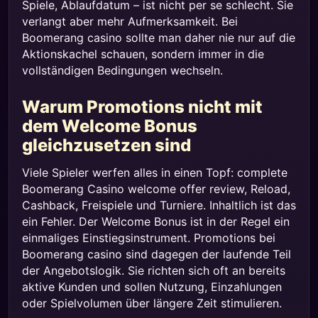
Spiele, Ablaufdatum – ist nicht per se schlecht. Sie
verlangt aber mehr Aufmerksamkeit. Bei
Boomerang casino sollte man daher nie nur auf die
Aktionskachel schauen, sondern immer in die
vollständigen Bedingungen wechseln.
Warum Promotions nicht mit
dem Welcome Bonus
gleichzusetzen sind
Viele Spieler werfen alles in einen Topf:
complete
Boomerang Casino welcome offer review
, Reload,
Cashback, Freispiele und Turniere. Inhaltlich ist das
ein Fehler. Der Welcome Bonus ist in der Regel ein
einmaliges Einstiegsinstrument. Promotions bei
Boomerang casino sind dagegen der laufende Teil
der Angebotslogik. Sie richten sich oft an bereits
aktive Kunden und sollen Nutzung, Einzahlungen
oder Spielvolumen über längere Zeit stimulieren.