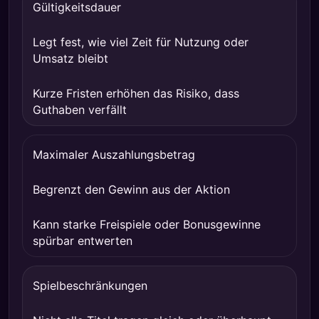
Gültigkeitsdauer
Legt fest, wie viel Zeit für Nutzung oder
Umsatz bleibt
Kurze Fristen erhöhen das Risiko, dass
Guthaben verfällt
Maximaler Auszahlungsbetrag
Begrenzt den Gewinn aus der Aktion
Kann starke Freispiele oder Bonusgewinne
spürbar entwerten
Spielbeschränkungen