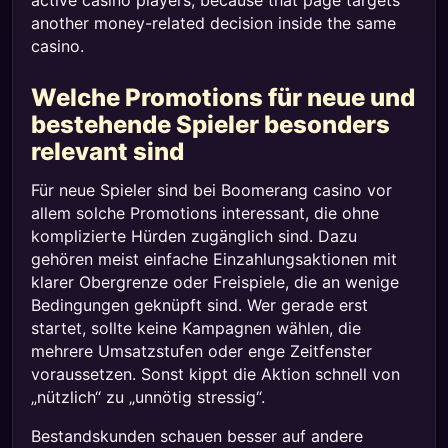
another money-related decision inside the same
casino.
Welche Promotions für neue und
bestehende Spieler besonders
relevant sind
Für neue Spieler sind bei Boomerang casino vor
allem solche Promotions interessant, die ohne
komplizierte Hürden zugänglich sind. Dazu
gehören meist einfache Einzahlungsaktionen mit
klarer Obergrenze oder Freispiele, die an wenige
Bedingungen geknüpft sind. Wer gerade erst
startet, sollte keine Kampagnen wählen, die
mehrere Umsatzstufen oder enge Zeitfenster
voraussetzen. Sonst kippt die Aktion schnell von
„nützlich“ zu „unnötig stressig“.
Bestandskunden schauen besser auf andere